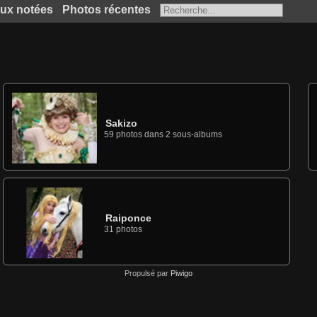
ux notées
Photos récentes
Sakizo
59 photos dans 2 sous-albums
Raiponce
31 photos
Propulsé par
Piwigo